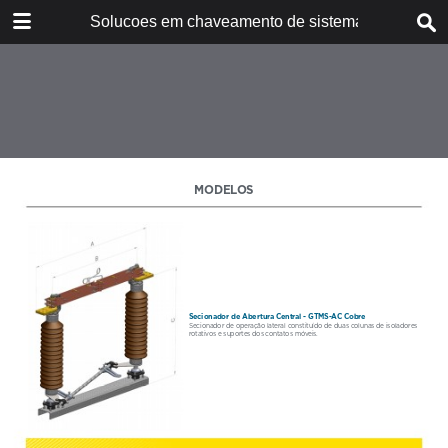
DOWNLOAD
Solucoes em chaveamento de sistemas - Portug
CA10188P_GTMS Catalog (Portugese).pdf
8.0 MB