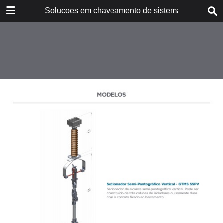
DOWNLOAD
Solucoes em chaveamento de sistemas - Portug
CA10188P_GTMS Catalog (Portugese).pdf
8.0 MB