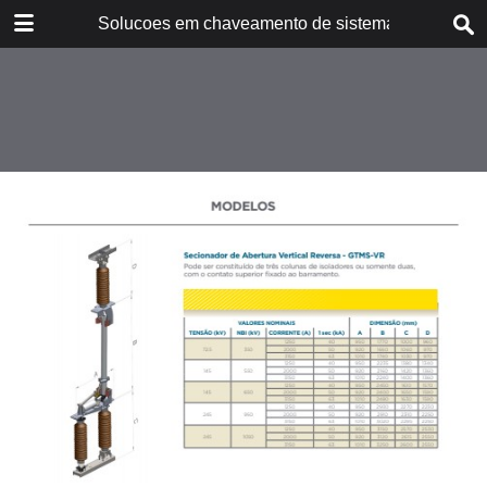
DOWNLOAD
Solucoes em chaveamento de sistemas - Portug
CA10188P_GTMS Catalog (Portugese).pdf
8.0 MB